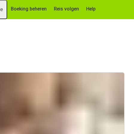
Boeking beheren
Reis volgen
Help
ce