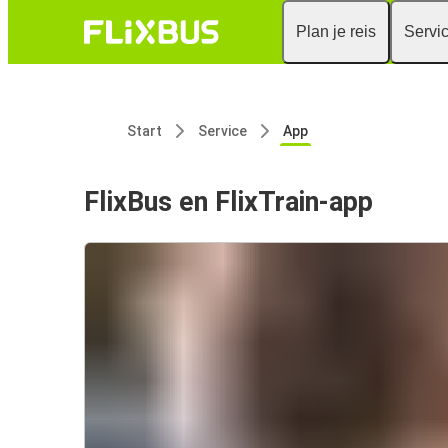
Plan je reis
Servi
Start
Service
App
FlixBus en FlixTrain-app