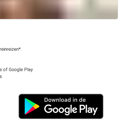
einreizen*.
re of Google Play
s