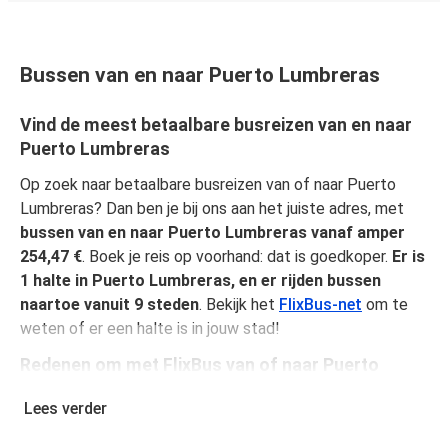
Bussen van en naar Puerto Lumbreras
Vind de meest betaalbare busreizen van en naar
Puerto Lumbreras
Op zoek naar betaalbare busreizen van of naar Puerto
Lumbreras? Dan ben je bij ons aan het juiste adres, met
bussen van en naar Puerto Lumbreras vanaf amper
254,47 €
. Boek je reis op voorhand: dat is goedkoper.
Er is
1 halte in Puerto Lumbreras, en er rijden bussen
naartoe vanuit 9 steden
. Bekijk het
FlixBus-net
om te
weten of er een halte is in jouw stad!
Redenen om met FlixBus van of naar Puerto
Lumbreras te reizen
Lees verder
FlixBus biedt betaalbaar comfort, zodat passagiers van