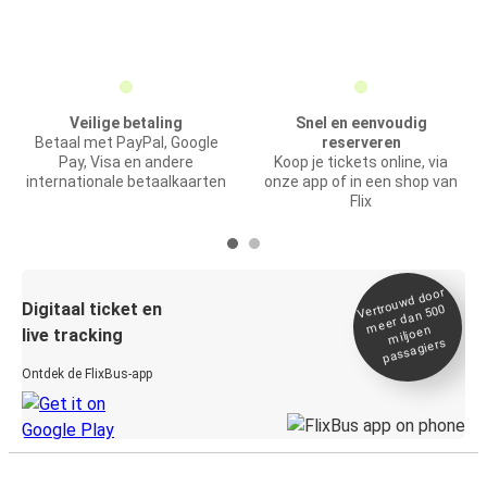
Veilige betaling
Snel en eenvoudig
Betaal met PayPal, Google
reserveren
Pay, Visa en andere
Koop je tickets online, via
internationale betaalkaarten
onze app of in een shop van
Flix
Vertrou
wd door
Digitaal ticket en
meer dan 500
miljoen
live tracking
passagiers
Ontdek de FlixBus-app