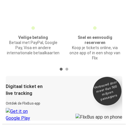
Veilige betaling
Snel en eenvoudig
Betaal met PayPal, Google
reserveren
Pay, Visa en andere
Koop je tickets online, via
internationale betaalkaarten
onze app of in een shop van
Flix
Vertrou
wd door
Digitaal ticket en
meer dan 500
miljoen
live tracking
passagiers
Ontdek de FlixBus-app