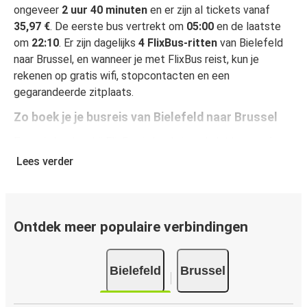
ongeveer
2 uur 40 minuten
en er zijn al tickets vanaf
35,97 €
. De eerste bus vertrekt om
05:00
en de laatste
om
22:10
. Er zijn dagelijks
4 FlixBus-ritten
van Bielefeld
naar Brussel, en wanneer je met FlixBus reist, kun je
rekenen op gratis wifi, stopcontacten en een
gegarandeerde zitplaats.
Zo boek je je busreis van Bielefeld naar Brussel
Een reis boeken bij FlixBus is heel simpel: dat kan op deze
website of in de gratis FlixBus-app. In enkele klikken is
Lees verder
het geregeld! Als je online je ticket koopt van Bielefeld
naar Brussel, heb je de keuze uit verschillende beveiligde
online betaalwijzen, waaronder kredietkaart
(VISA/Mastercard/Maestro/Amex/Diners
Ontdek meer populaire verbindingen
Club/JCB/Discover), PayPal en Ideal. Op de bus en in
onze verkooppunten kun je cash betalen.
Bielefeld
Brussel