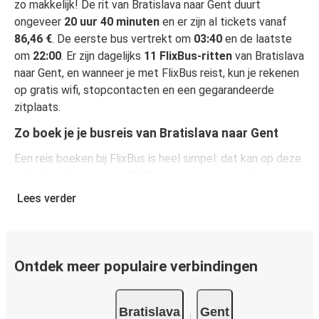
zo makkelijk! De rit van Bratislava naar Gent duurt
ongeveer
20 uur 40 minuten
en er zijn al tickets vanaf
86,46 €
. De eerste bus vertrekt om
03:40
en de laatste
om
22:00
. Er zijn dagelijks
11 FlixBus-ritten
van Bratislava
naar Gent, en wanneer je met FlixBus reist, kun je rekenen
op gratis wifi, stopcontacten en een gegarandeerde
zitplaats.
Zo boek je je busreis van Bratislava naar Gent
Een reis boeken bij FlixBus is heel simpel: dat kan op deze
website of in de gratis FlixBus-app. In enkele klikken is
het geregeld! Als je online je ticket koopt van Bratislava
Lees verder
naar Gent, heb je de keuze uit verschillende beveiligde
online betaalwijzen, waaronder kredietkaart
(VISA/Mastercard/Maestro/Amex/Diners
Club/JCB/Discover), PayPal en Ideal. Op de bus en in
Ontdek meer populaire verbindingen
onze verkooppunten kun je cash betalen.
Bratislava
Gent