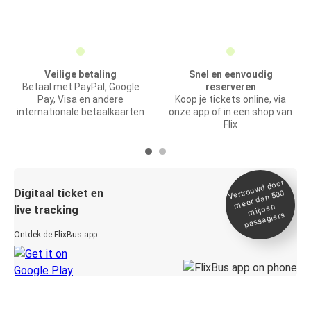
Veilige betaling
Snel en eenvoudig
Betaal met PayPal, Google
reserveren
Pay, Visa en andere
Koop je tickets online, via
internationale betaalkaarten
onze app of in een shop van
Flix
Vertrou
wd door
Digitaal ticket en
meer dan 500
miljoen
live tracking
passagiers
Ontdek de FlixBus-app