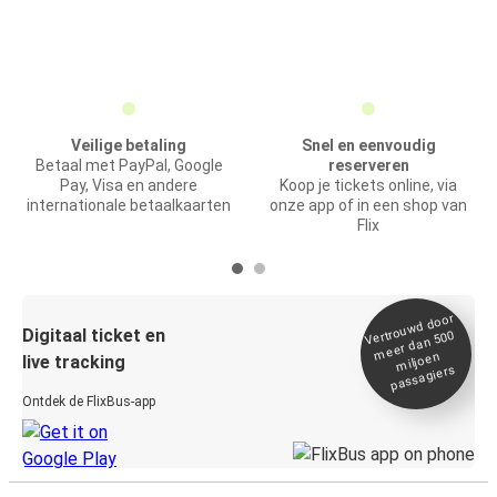
Veilige betaling
Snel en eenvoudig
Betaal met PayPal, Google
reserveren
Pay, Visa en andere
Koop je tickets online, via
internationale betaalkaarten
onze app of in een shop van
Flix
Vertrou
wd door
Digitaal ticket en
meer dan 500
miljoen
live tracking
passagiers
Ontdek de FlixBus-app