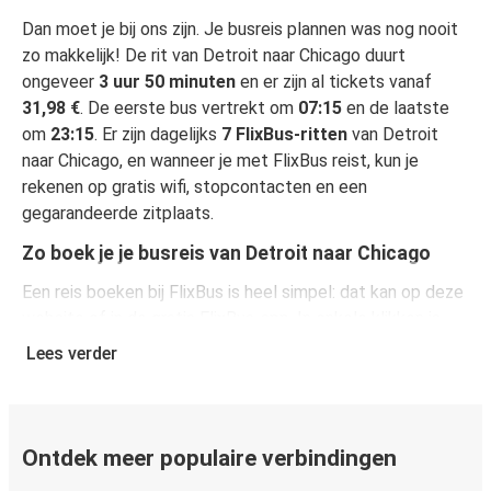
Dan moet je bij ons zijn. Je busreis plannen was nog nooit
zo makkelijk! De rit van Detroit naar Chicago duurt
ongeveer
3 uur 50 minuten
en er zijn al tickets vanaf
31,98 €
. De eerste bus vertrekt om
07:15
en de laatste
om
23:15
. Er zijn dagelijks
7 FlixBus-ritten
van Detroit
naar Chicago, en wanneer je met FlixBus reist, kun je
rekenen op gratis wifi, stopcontacten en een
gegarandeerde zitplaats.
Zo boek je je busreis van Detroit naar Chicago
Een reis boeken bij FlixBus is heel simpel: dat kan op deze
website of in de gratis FlixBus-app. In enkele klikken is
het geregeld! Als je online je ticket koopt van Detroit naar
Lees verder
Chicago, heb je de keuze uit verschillende beveiligde
online betaalwijzen, waaronder kredietkaart
(VISA/Mastercard/Maestro/Amex/Diners
Club/JCB/Discover), PayPal en Ideal. Op de bus en in
Ontdek meer populaire verbindingen
onze verkooppunten kun je cash betalen.