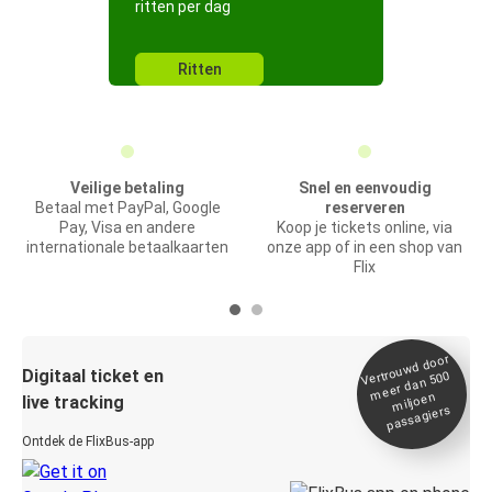
ritten per dag
Ritten
Veilige betaling
Snel en eenvoudig
Betaal met PayPal, Google
reserveren
Pay, Visa en andere
Koop je tickets online, via
internationale betaalkaarten
onze app of in een shop van
Flix
Vertrou
wd door
Digitaal ticket en
meer dan 500
miljoen
live tracking
passagiers
Ontdek de FlixBus-app