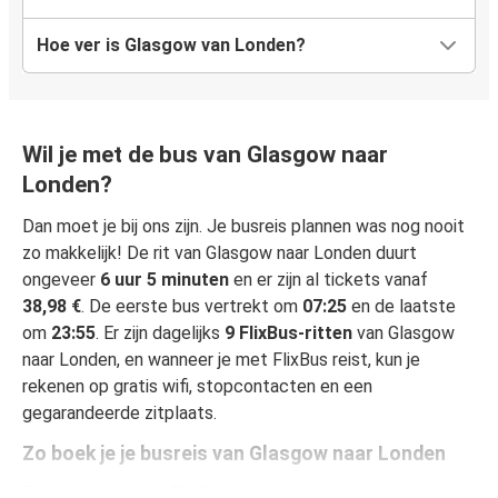
Hoe ver is Glasgow van Londen?
Wil je met de bus van Glasgow naar
Londen?
Dan moet je bij ons zijn. Je busreis plannen was nog nooit
zo makkelijk! De rit van Glasgow naar Londen duurt
ongeveer
6 uur 5 minuten
en er zijn al tickets vanaf
38,98 €
. De eerste bus vertrekt om
07:25
en de laatste
om
23:55
. Er zijn dagelijks
9 FlixBus-ritten
van Glasgow
naar Londen, en wanneer je met FlixBus reist, kun je
rekenen op gratis wifi, stopcontacten en een
gegarandeerde zitplaats.
Zo boek je je busreis van Glasgow naar Londen
Een reis boeken bij FlixBus is heel simpel: dat kan op deze