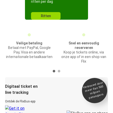
ritten per dag
Ritten
Veilige betaling
Snel en eenvoudig
Betaal met PayPal, Google
reserveren
Pay, Visa en andere
Koop je tickets online, via
internationale betaalkaarten
onze app of in een shop van
Flix
Vertrou
wd door
Digitaal ticket en
meer dan 500
miljoen
live tracking
passagiers
Ontdek de FlixBus-app