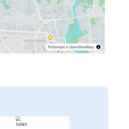
Protomaps
©
OpenStreetMap