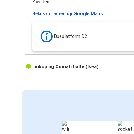
Zweden
Bekijk dit adres op Google Maps
Busplatform D2
Linköping Comati halte (Ikea)