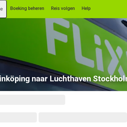
Boeking beheren
Reis volgen
Help
ce
inköping naar Luchthaven Stockho