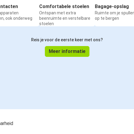
ntacten
Comfortabele stoelen
Bagage-opslag
 apparaten
Ontspan met extra
Ruimte om je spullen
en, ook onderweg
beenruimte en verstelbare
op te bergen
stoelen
Reis je voor de eerste keer met ons?
Meer informatie
aarheid