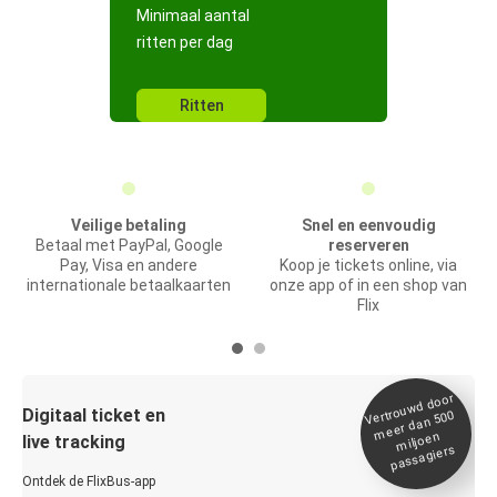
Minimaal aantal
ritten per dag
Ritten
Veilige betaling
Snel en eenvoudig
Betaal met PayPal, Google
reserveren
Pay, Visa en andere
Koop je tickets online, via
internationale betaalkaarten
onze app of in een shop van
Flix
Vertrou
wd door
Digitaal ticket en
meer dan 500
miljoen
live tracking
passagiers
Ontdek de FlixBus-app