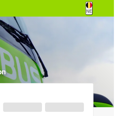
NE
on