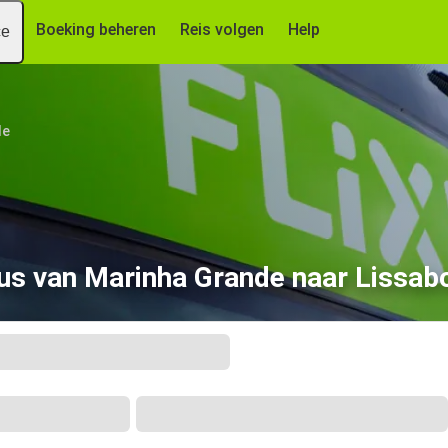
Boeking beheren
Reis volgen
Help
ce
de
us van Marinha Grande naar Lissab