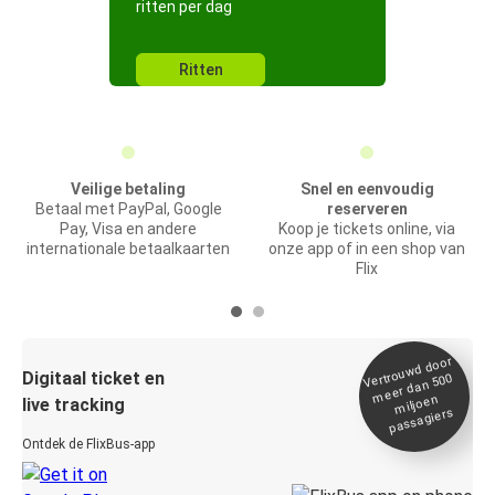
ritten per dag
Ritten
Veilige betaling
Snel en eenvoudig
Betaal met PayPal, Google
reserveren
Pay, Visa en andere
Koop je tickets online, via
internationale betaalkaarten
onze app of in een shop van
Flix
Vertrou
wd door
Digitaal ticket en
meer dan 500
miljoen
live tracking
passagiers
Ontdek de FlixBus-app