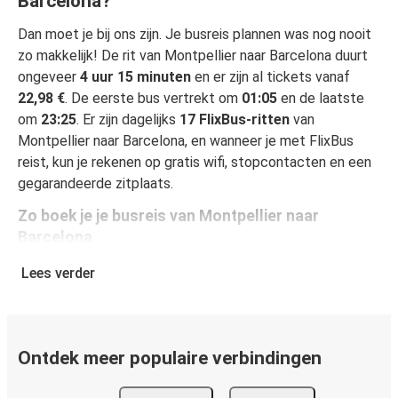
Barcelona?
Dan moet je bij ons zijn. Je busreis plannen was nog nooit
zo makkelijk! De rit van Montpellier naar Barcelona duurt
ongeveer
4 uur 15 minuten
en er zijn al tickets vanaf
22,98 €
. De eerste bus vertrekt om
01:05
en de laatste
om
23:25
. Er zijn dagelijks
17 FlixBus-ritten
van
Montpellier naar Barcelona, en wanneer je met FlixBus
reist, kun je rekenen op gratis wifi, stopcontacten en een
gegarandeerde zitplaats.
Zo boek je je busreis van Montpellier naar
Barcelona
Een reis boeken bij FlixBus is heel simpel: dat kan op deze
Lees verder
website of in de gratis FlixBus-app. In enkele klikken is
het geregeld! Als je online je ticket koopt van Montpellier
naar Barcelona, heb je de keuze uit verschillende
beveiligde online betaalwijzen, waaronder kredietkaart
Ontdek meer populaire verbindingen
(VISA/Mastercard/Maestro/Amex/Diners
Club/JCB/Discover), PayPal en Ideal. Op de bus en in