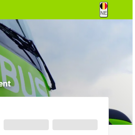
NE
ent