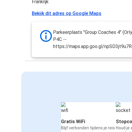
Frankrijk
Bekijk dit adres op Google Maps
Parkeerplaats "Group Coaches 4" (Orly 4
P4C --
https://maps.app.goo.gl/npSD3jt9u7
Gratis WiFi
Stopco
Blijf verbonden tijdens je reis
Houd je