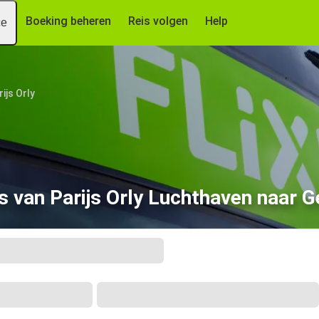
Boeking beheren
Reis volgen
Help
ce
ijs Orly
s van Parijs Orly Luchthaven naar G