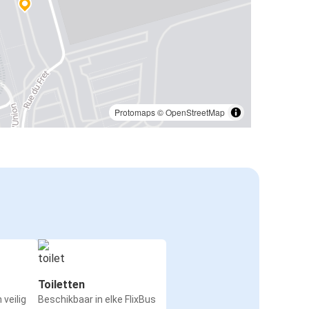
Protomaps
©
OpenStreetMap
Toiletten
 veilig
Beschikbaar in elke FlixBus