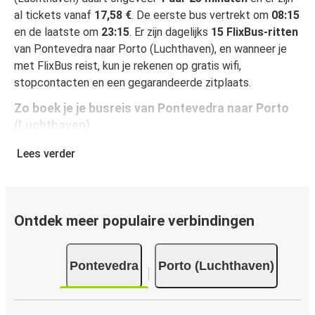
al tickets vanaf
17,58 €
. De eerste bus vertrekt om
08:15
en de laatste om
23:15
. Er zijn dagelijks
15 FlixBus-ritten
van Pontevedra naar Porto (Luchthaven), en wanneer je
met FlixBus reist, kun je rekenen op gratis wifi,
stopcontacten en een gegarandeerde zitplaats.
Zo boek je je busreis van Pontevedra naar Porto
(Luchthaven)
Een reis boeken bij FlixBus is heel simpel: dat kan op deze
Lees verder
website of in de gratis FlixBus-app. In enkele klikken is
het geregeld! Als je online je ticket koopt van Pontevedra
naar Porto (Luchthaven), heb je de keuze uit verschillende
beveiligde online betaalwijzen, waaronder kredietkaart
Ontdek meer populaire verbindingen
(VISA/Mastercard/Maestro/Amex/Diners
Club/JCB/Discover), PayPal en Ideal. Op de bus en in
Pontevedra
Porto (Luchthaven)
onze verkooppunten kun je cash betalen.