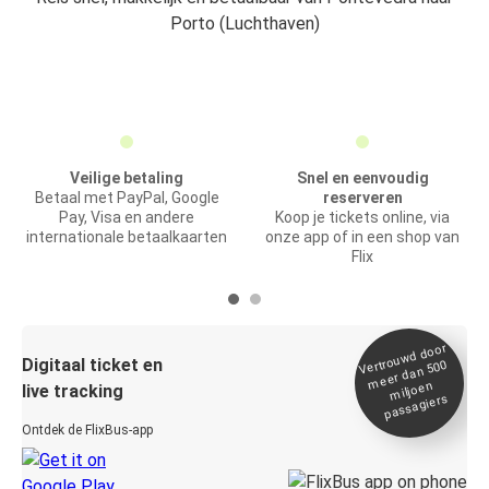
Porto (Luchthaven)
Veilige betaling
Snel en eenvoudig
Betaal met PayPal, Google
reserveren
Pay, Visa en andere
Koop je tickets online, via
internationale betaalkaarten
onze app of in een shop van
Flix
Vertrou
wd door
Digitaal ticket en
meer dan 500
miljoen
live tracking
passagiers
Ontdek de FlixBus-app