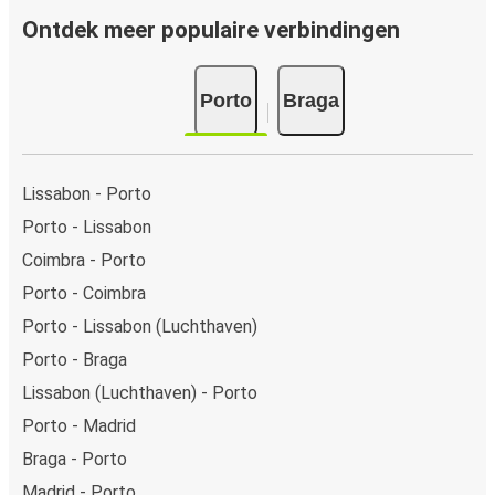
onze verkooppunten kun je cash betalen.
Ontdek meer populaire verbindingen
Porto
Braga
Lissabon - Porto
Porto - Lissabon
Coimbra - Porto
Porto - Coimbra
Porto - Lissabon (Luchthaven)
Porto - Braga
Lissabon (Luchthaven) - Porto
Porto - Madrid
Braga - Porto
Madrid - Porto