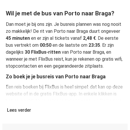
Wil je met de bus van Porto naar Braga?
Dan moet je bij ons zijn. Je busreis plannen was nog nooit
zo makkelijk! De rit van Porto naar Braga duurt ongeveer
45 minuten
en er zijn al tickets vanaf
2,48 €
. De eerste
bus vertrekt om
00:50
en de laatste om
23:35
. Er zijn
dagelijks
30 FlixBus-ritten
van Porto naar Braga, en
wanneer je met FlixBus reist, kun je rekenen op gratis wifi,
stopcontacten en een gegarandeerde zitplaats.
Zo boek je je busreis van Porto naar Braga
Een reis boeken bij FlixBus is heel simpel: dat kan op deze
website of in de gratis FlixBus-app. In enkele klikken is
het geregeld! Als je online je ticket koopt van Porto naar
Braga, heb je de keuze uit verschillende beveiligde online
Lees verder
betaalwijzen, waaronder kredietkaart
(VISA/Mastercard/Maestro/Amex/Diners
Club/JCB/Discover), PayPal en Ideal. Op de bus en in