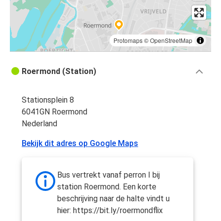
Protomaps
©
OpenStreetMap
Roermond (Station)
Stationsplein 8
6041GN Roermond
Nederland
Bekijk dit adres op Google Maps
Bus vertrekt vanaf perron I bij
station Roermond. Een korte
beschrijving naar de halte vindt u
hier: https://bit.ly/roermondflix