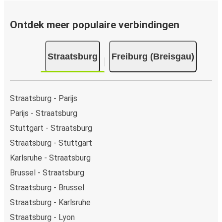
naar Freiburg (Breisgau), heb je de keuze uit verschillende
beveiligde online betaalwijzen, waaronder kredietkaart
Ontdek meer populaire verbindingen
(VISA/Mastercard/Maestro/Amex/Diners
Club/JCB/Discover), PayPal en Ideal. Op de bus en in
Straatsburg
Freiburg (Breisgau)
onze verkooppunten kun je cash betalen.
Straatsburg - Parijs
Parijs - Straatsburg
Stuttgart - Straatsburg
Straatsburg - Stuttgart
Karlsruhe - Straatsburg
Brussel - Straatsburg
Straatsburg - Brussel
Straatsburg - Karlsruhe
Straatsburg - Lyon