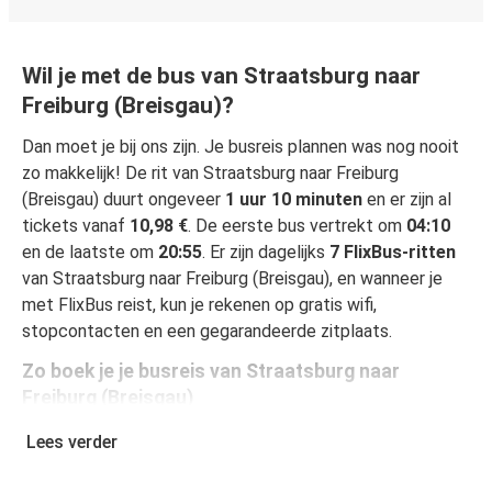
Wil je met de bus van Straatsburg naar
Freiburg (Breisgau)?
Dan moet je bij ons zijn. Je busreis plannen was nog nooit
zo makkelijk! De rit van Straatsburg naar Freiburg
(Breisgau) duurt ongeveer
1 uur 10 minuten
en er zijn al
tickets vanaf
10,98 €
. De eerste bus vertrekt om
04:10
en de laatste om
20:55
. Er zijn dagelijks
7 FlixBus-ritten
van Straatsburg naar Freiburg (Breisgau), en wanneer je
met FlixBus reist, kun je rekenen op gratis wifi,
stopcontacten en een gegarandeerde zitplaats.
Zo boek je je busreis van Straatsburg naar
Freiburg (Breisgau)
Een reis boeken bij FlixBus is heel simpel: dat kan op deze
Lees verder
website of in de gratis FlixBus-app. In enkele klikken is
het geregeld! Als je online je ticket koopt van Straatsburg