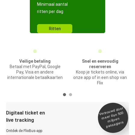
Minimaal aantal
ritten per dag
Ritten
Veilige betaling
Snel en eenvoudig
Betaal met PayPal, Google
reserveren
Pay, Visa en andere
Koop je tickets online, via
internationale betaalkaarten
onze app of in een shop van
Flix
Vertrou
wd door
Digitaal ticket en
meer dan 500
miljoen
live tracking
passagiers
Ontdek de FlixBus-app