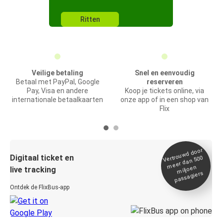
Ritten
Veilige betaling
Snel en eenvoudig
Betaal met PayPal, Google
reserveren
Pay, Visa en andere
Koop je tickets online, via
internationale betaalkaarten
onze app of in een shop van
Flix
Vertrou
wd door
Digitaal ticket en
meer dan 500
miljoen
live tracking
passagiers
Ontdek de FlixBus-app