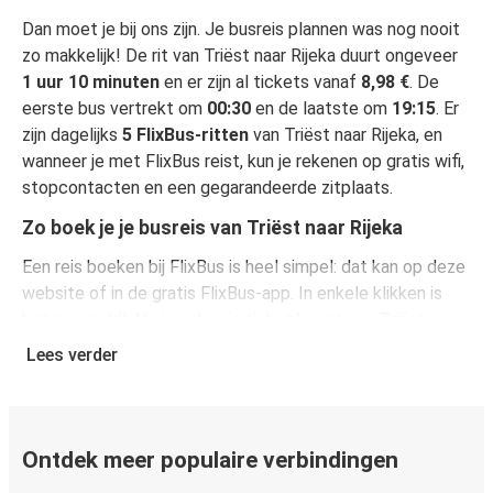
Dan moet je bij ons zijn. Je busreis plannen was nog nooit
zo makkelijk! De rit van Triëst naar Rijeka duurt ongeveer
1 uur 10 minuten
en er zijn al tickets vanaf
8,98 €
. De
eerste bus vertrekt om
00:30
en de laatste om
19:15
. Er
zijn dagelijks
5 FlixBus-ritten
van Triëst naar Rijeka, en
wanneer je met FlixBus reist, kun je rekenen op gratis wifi,
stopcontacten en een gegarandeerde zitplaats.
Zo boek je je busreis van Triëst naar Rijeka
Een reis boeken bij FlixBus is heel simpel: dat kan op deze
website of in de gratis FlixBus-app. In enkele klikken is
het geregeld! Als je online je ticket koopt van Triëst naar
Rijeka, heb je de keuze uit verschillende beveiligde online
Lees verder
betaalwijzen, waaronder kredietkaart
(VISA/Mastercard/Maestro/Amex/Diners
Club/JCB/Discover), PayPal en Ideal. Op de bus en in
onze verkooppunten kun je cash betalen.
Ontdek meer populaire verbindingen