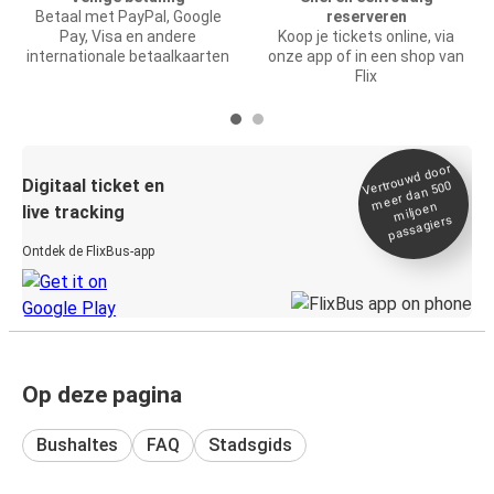
Betaal met PayPal, Google
reserveren
Pay, Visa en andere
Koop je tickets online, via
internationale betaalkaarten
onze app of in een shop van
Flix
Vertrou
wd door
Digitaal ticket en
meer dan 500
miljoen
live tracking
passagiers
Ontdek de FlixBus-app
Op deze pagina
Bushaltes
FAQ
Stadsgids