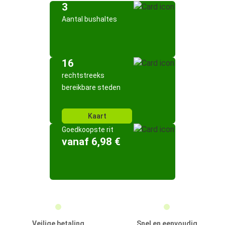
3
Aantal bushaltes
16
rechtstreeks
bereikbare steden
Kaart
Goedkoopste rit
vanaf 6,98 €
Veilige betaling
Snel en eenvoudig