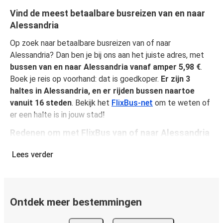
Vind de meest betaalbare busreizen van en naar
Alessandria
Op zoek naar betaalbare busreizen van of naar
Alessandria? Dan ben je bij ons aan het juiste adres, met
bussen van en naar Alessandria vanaf amper 5,98 €
.
Boek je reis op voorhand: dat is goedkoper.
Er zijn 3
haltes in Alessandria, en er rijden bussen naartoe
vanuit 16 steden
. Bekijk het
FlixBus-net
om te weten of
er een halte is in jouw stad!
Redenen om met FlixBus van of naar Alessandria
te reizen
Lees verder
FlixBus biedt betaalbaar comfort, zodat passagiers van
een geweldige reiservaring kunnen genieten. Reis in alle
comfort van of naar Alessandria dankzij alle praktische
voordelen aan boord, zoals gratis wifi en stopcontacten.
Ontdek meer bestemmingen
Reserveer tijdens het boeken een stoel, zo ben je zeker
van je plekje. In de prijs van je ticket is het vervoer van