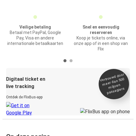
Veilige betaling
Snel en eenvoudig
Betaal met PayPal, Google
reserveren
Pay, Visa en andere
Koop je tickets online, via
internationale betaalkaarten
onze app of in een shop van
Flix
Vertrou
wd door
Digitaal ticket en
meer dan 500
miljoen
live tracking
passagiers
Ontdek de FlixBus-app