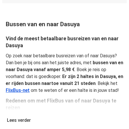
Bussen van en naar Dasuya
Vind de meest betaalbare busreizen van en naar
Dasuya
Op zoek naar betaalbare busreizen van of naar Dasuya?
Dan ben je bij ons aan het juiste adres, met
bussen van en
naar Dasuya vanaf amper 5,98 €
. Boek je reis op
voorhand: dat is goedkoper.
Er zijn 2 haltes in Dasuya, en
er rijden bussen naartoe vanuit 21 steden
. Bekijk het
FlixBus-net
om te weten of er een halte is in jouw stad!
Redenen om met FlixBus van of naar Dasuya te
reizen
FlixBus biedt betaalbaar comfort, zodat passagiers van
Lees verder
een geweldige reiservaring kunnen genieten. Reis in alle