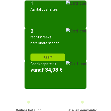
1
Aantal bushaltes
2
rechtstreeks
bereikbare steden
Kaart
Goedkoopste rit
vanaf 34,98 €
Veilige betaling
Snel en eenvoudig