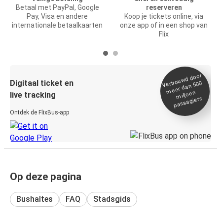
Betaal met PayPal, Google
reserveren
Pay, Visa en andere
Koop je tickets online, via
internationale betaalkaarten
onze app of in een shop van
Flix
Vertrou
wd door
Digitaal ticket en
meer dan 500
miljoen
live tracking
passagiers
Ontdek de FlixBus-app
Op deze pagina
Bushaltes
FAQ
Stadsgids