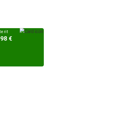
e rit
,98 €