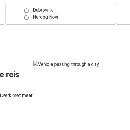
Dubrovnik
Herceg Novi
Budva
Herceg Novi
e reis
etwerk met meer