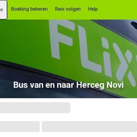
Boeking beheren
Reis volgen
Help
ce
Bus van en naar Herceg Novi