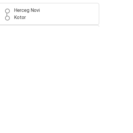
Herceg Novi
Kotor
Herceg Novi
Budva