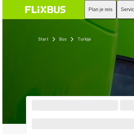
Plan je reis
Servi
Start
Bus
Turkije