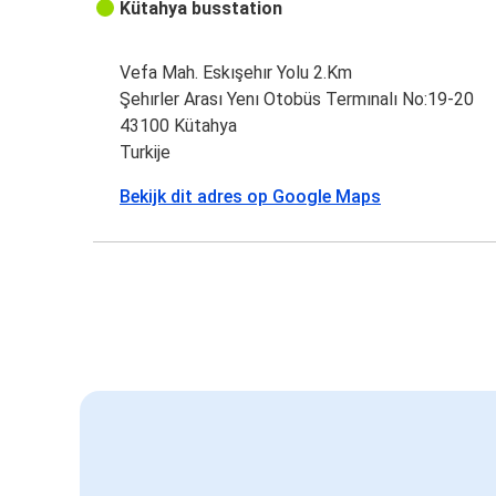
Kütahya busstation
Vefa Mah. Eskışehır Yolu 2.Km
Şehırler Arası Yenı Otobüs Termınalı No:19-20
43100 Kütahya
Turkije
Bekijk dit adres op Google Maps