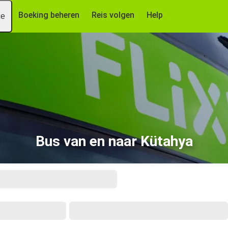
Boeking beheren
Reis volgen
Help
ce
Bus van en naar Kütahya