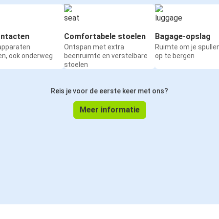
ntacten
Comfortabele stoelen
Bagage-opslag
 apparaten
Ontspan met extra
Ruimte om je spullen
en, ook onderweg
beenruimte en verstelbare
op te bergen
stoelen
Reis je voor de eerste keer met ons?
Meer informatie