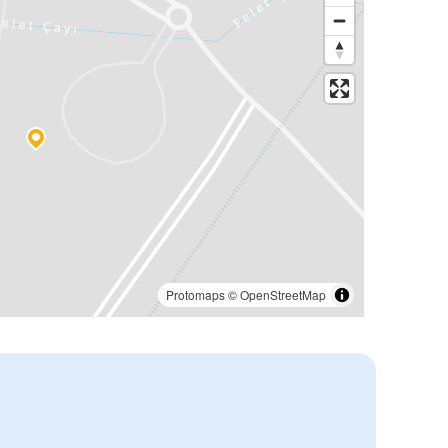
Protomaps
©
OpenStreetMap