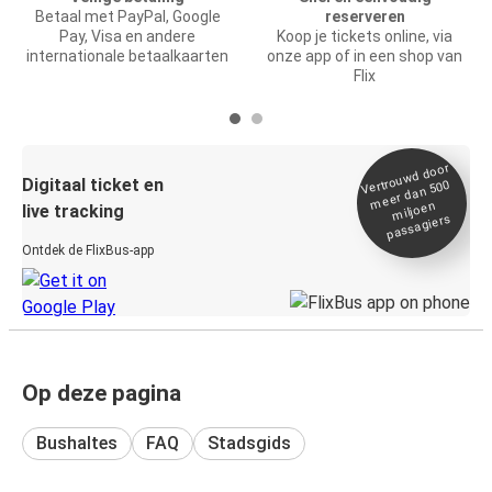
Betaal met PayPal, Google
reserveren
Pay, Visa en andere
Koop je tickets online, via
internationale betaalkaarten
onze app of in een shop van
Flix
Vertrou
wd door
Digitaal ticket en
meer dan 500
miljoen
live tracking
passagiers
Ontdek de FlixBus-app
Op deze pagina
Bushaltes
FAQ
Stadsgids