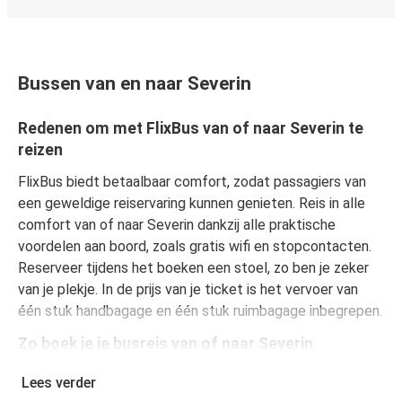
Bussen van en naar Severin
Redenen om met FlixBus van of naar Severin te
reizen
FlixBus biedt betaalbaar comfort, zodat passagiers van
een geweldige reiservaring kunnen genieten. Reis in alle
comfort van of naar Severin dankzij alle praktische
voordelen aan boord, zoals gratis wifi en stopcontacten.
Reserveer tijdens het boeken een stoel, zo ben je zeker
van je plekje. In de prijs van je ticket is het vervoer van
één stuk handbagage en één stuk ruimbagage inbegrepen.
Zo boek je je busreis van of naar Severin
Een reis boeken bij FlixBus is heel simpel: dat kan op deze
Lees verder
website of in de gratis FlixBus-app. In enkele klikken is