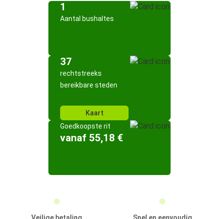
1
Aantal bushaltes
37
rechtstreeks
bereikbare steden
Kaart
Goedkoopste rit
vanaf 55,18 €
Veilige betaling
Snel en eenvoudig