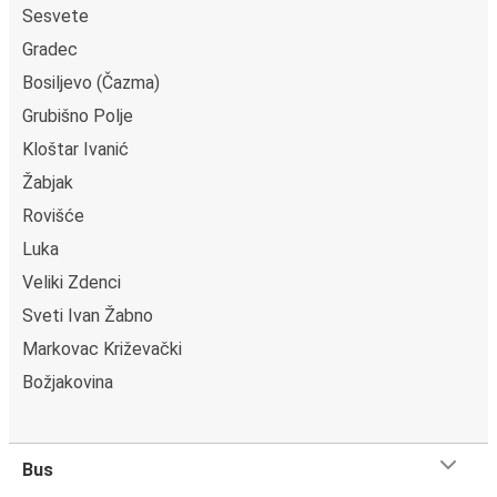
Sesvete
Gradec
Bosiljevo (Čazma)
Grubišno Polje
Kloštar Ivanić
Žabjak
Rovišće
Luka
Veliki Zdenci
Sveti Ivan Žabno
Markovac Križevački
Božjakovina
Bus