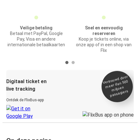
Veilige betaling
Snel en eenvoudig
Betaal met PayPal, Google
reserveren
Pay, Visa en andere
Koop je tickets online, via
internationale betaalkaarten
onze app of in een shop van
Flix
Vertrou
wd door
Digitaal ticket en
meer dan 500
miljoen
live tracking
passagiers
Ontdek de FlixBus-app