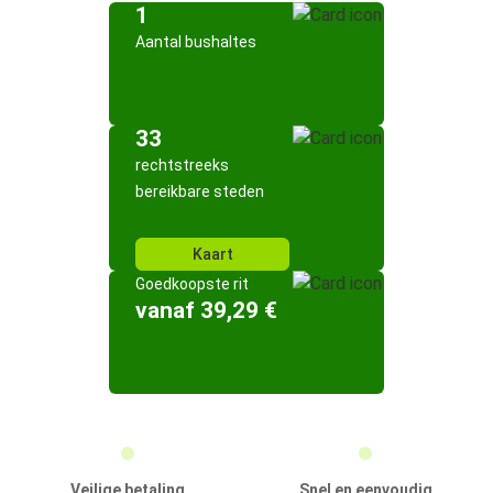
1
Aantal bushaltes
33
rechtstreeks
bereikbare steden
Kaart
Goedkoopste rit
vanaf 39,29 €
Veilige betaling
Snel en eenvoudig