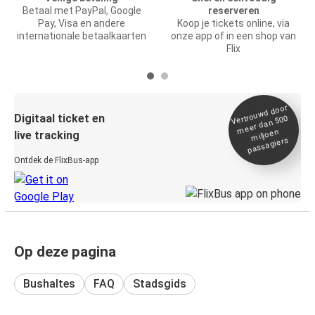
Betaal met PayPal, Google
reserveren
Pay, Visa en andere
Koop je tickets online, via
internationale betaalkaarten
onze app of in een shop van
Flix
Vertrou
wd door
Digitaal ticket en
meer dan 500
miljoen
live tracking
passagiers
Ontdek de FlixBus-app
Op deze pagina
Bushaltes
FAQ
Stadsgids