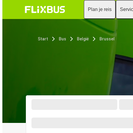
Plan je reis
Servi
Start
Bus
België
Brussel