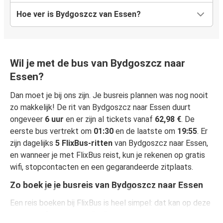
Hoe ver is Bydgoszcz van Essen?
Wil je met de bus van Bydgoszcz naar
Essen?
Dan moet je bij ons zijn. Je busreis plannen was nog nooit
zo makkelijk! De rit van Bydgoszcz naar Essen duurt
ongeveer
6 uur
en er zijn al tickets vanaf
62,98 €
. De
eerste bus vertrekt om
01:30
en de laatste om
19:55
. Er
zijn dagelijks
5 FlixBus-ritten
van Bydgoszcz naar Essen,
en wanneer je met FlixBus reist, kun je rekenen op gratis
wifi, stopcontacten en een gegarandeerde zitplaats.
Zo boek je je busreis van Bydgoszcz naar Essen
Een reis boeken bij FlixBus is heel simpel: dat kan op deze
website of in de gratis FlixBus-app. In enkele klikken is