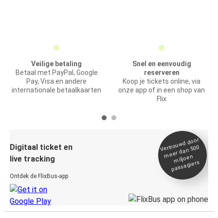
Veilige betaling
Snel en eenvoudig
Betaal met PayPal, Google
reserveren
Pay, Visa en andere
Koop je tickets online, via
internationale betaalkaarten
onze app of in een shop van
Flix
Vertrou
wd door
Digitaal ticket en
meer dan 500
miljoen
live tracking
passagiers
Ontdek de FlixBus-app