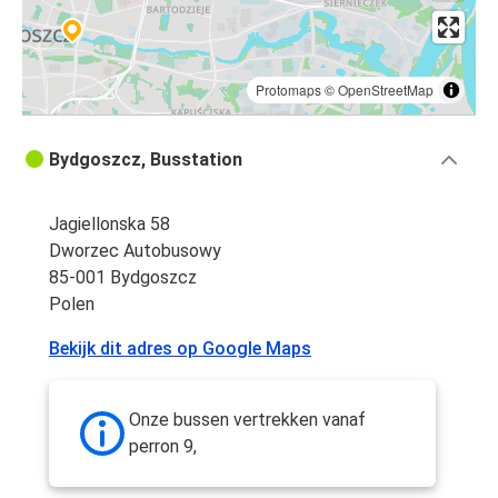
Protomaps
©
OpenStreetMap
Bydgoszcz, Busstation
Jagiellonska 58
Dworzec Autobusowy
85-001 Bydgoszcz
Polen
Bekijk dit adres op Google Maps
Onze bussen vertrekken vanaf
perron 9,