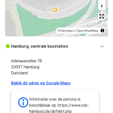
Protomaps
©
OpenStreetMap
Hamburg, centrale busstation
Adenauerallee 78
20097 Hamburg
Duitsland
Bekijk dit adres op Google Maps
Informatie over de perrons is
beschikbaar op: https://www.zob-
hamburg.de/abfahrt.php