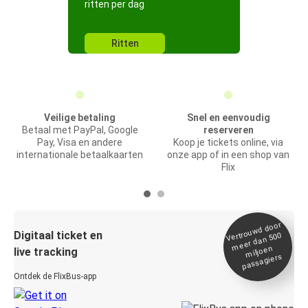
ritten per dag
Ritten
Veilige betaling
Snel en eenvoudig
Betaal met PayPal, Google
reserveren
Pay, Visa en andere
Koop je tickets online, via
internationale betaalkaarten
onze app of in een shop van
Flix
Vertrou
wd door
Digitaal ticket en
meer dan 500
miljoen
live tracking
passagiers
Ontdek de FlixBus-app