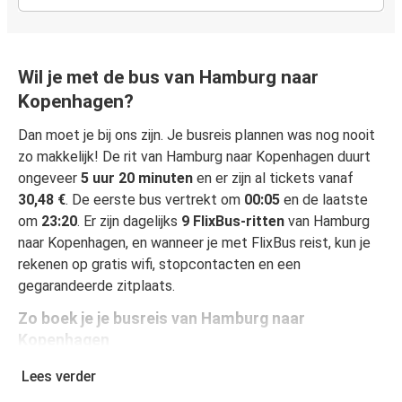
Wil je met de bus van Hamburg naar
Kopenhagen?
Dan moet je bij ons zijn. Je busreis plannen was nog nooit
zo makkelijk! De rit van Hamburg naar Kopenhagen duurt
ongeveer
5 uur 20 minuten
en er zijn al tickets vanaf
30,48 €
. De eerste bus vertrekt om
00:05
en de laatste
om
23:20
. Er zijn dagelijks
9 FlixBus-ritten
van Hamburg
naar Kopenhagen, en wanneer je met FlixBus reist, kun je
rekenen op gratis wifi, stopcontacten en een
gegarandeerde zitplaats.
Zo boek je je busreis van Hamburg naar
Kopenhagen
Een reis boeken bij FlixBus is heel simpel: dat kan op deze
Lees verder
website of in de gratis FlixBus-app. In enkele klikken is