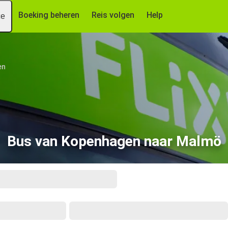
Boeking beheren
Reis volgen
Help
ce
en
Bus van Kopenhagen naar Malmö