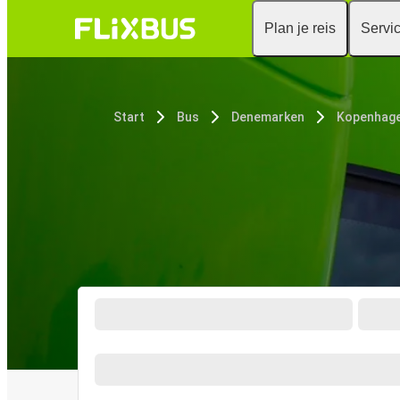
Plan je reis
Servi
Start
Bus
Denemarken
Kopenhag