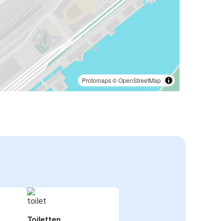
Protomaps
©
OpenStreetMap
Toiletten