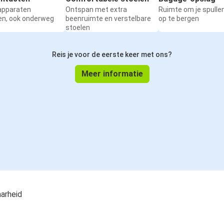
 apparaten
Ontspan met extra
Ruimte om je spullen
en, ook onderweg
beenruimte en verstelbare
op te bergen
stoelen
Reis je voor de eerste keer met ons?
Meer informatie
aarheid