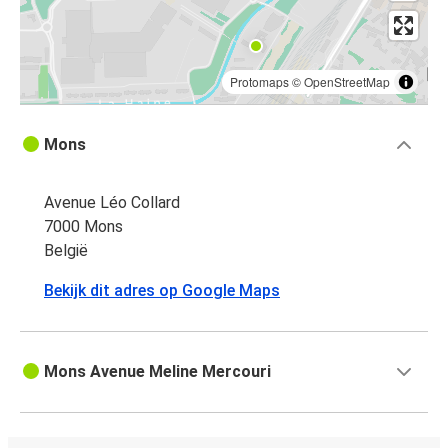
Protomaps
©
OpenStreetMap
Mons
Avenue Léo Collard
7000 Mons
België
Bekijk dit adres op Google Maps
Mons Avenue Meline Mercouri