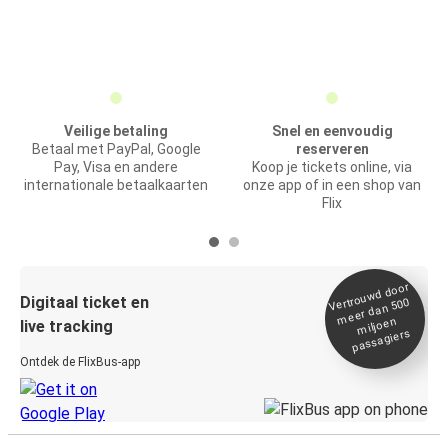
Veilige betaling
Snel en eenvoudig
Betaal met PayPal, Google
reserveren
Pay, Visa en andere
Koop je tickets online, via
internationale betaalkaarten
onze app of in een shop van
Flix
Vertrou
wd door
Digitaal ticket en
meer dan 500
miljoen
live tracking
passagiers
Ontdek de FlixBus-app