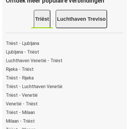
Ontdek meer populaire verbindingen
(VISA/Mastercard/Maestro/Amex/Diners
Club/JCB/Discover), PayPal en Ideal. Op de bus en in
Triëst
Luchthaven Treviso
onze verkooppunten kun je cash betalen.
Triëst - Ljubljana
Ljubljana - Triëst
Luchthaven Venetië - Triëst
Rijeka - Triëst
Triëst - Rijeka
Triëst - Luchthaven Venetië
Triëst - Venetië
Venetië - Triëst
Triëst - Milaan
Milaan - Triëst