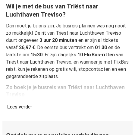
Wil je met de bus van Triëst naar
Luchthaven Treviso?
Dan moet je bij ons zijn. Je busreis plannen was nog nooit
zo makkelijk! De rit van Triëst naar Luchthaven Treviso
duurt ongeveer
3 uur 20 minuten
en er zijn al tickets
vanaf
26,97 €
. De eerste bus vertrekt om
01:30
en de
laatste om
15:30
. Er zijn dagelijks
10 FlixBus-ritten
van
Triëst naar Luchthaven Treviso, en wanneer je met FlixBus
reist, kun je rekenen op gratis wifi, stopcontacten en een
gegarandeerde zitplaats.
Zo boek je je busreis van Triëst naar Luchthaven
Treviso
Een reis boeken bij FlixBus is heel simpel: dat kan op deze
Lees verder
website of in de gratis FlixBus-app. In enkele klikken is
het geregeld! Als je online je ticket koopt van Triëst naar
Luchthaven Treviso, heb je de keuze uit verschillende
beveiligde online betaalwijzen, waaronder kredietkaart