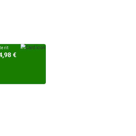
e rit
4,98 €