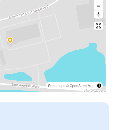
Protomaps
©
OpenStreetMap