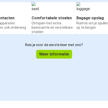
ntacten
Comfortabele stoelen
Bagage-opslag
 apparaten
Ontspan met extra
Ruimte om je spullen
en, ook onderweg
beenruimte en verstelbare
op te bergen
stoelen
Reis je voor de eerste keer met ons?
Meer informatie