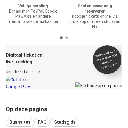
Veilige betaling
Snel en eenvoudig
Betaal met PayPal, Google
reserveren
Pay, Visa en andere
Koop je tickets online, via
internationale betaalkaarten
onze app of in een shop van
Flix
Vertrou
wd door
Digitaal ticket en
meer dan 500
miljoen
live tracking
passagiers
Ontdek de FlixBus-app
Op deze pagina
Bushaltes
FAQ
Stadsgids