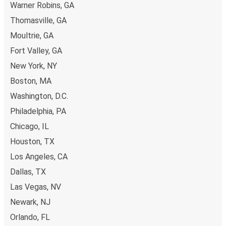
(VISA/Mastercard/Maestro/Amex/Diners
Warner Robins, GA
Club/JCB/Discover), PayPal en Ideal. Op de bus en in
Thomasville, GA
onze verkooppunten kun je cash betalen.
Moultrie, GA
Fort Valley, GA
New York, NY
Boston, MA
Washington, D.C.
Philadelphia, PA
Chicago, IL
Houston, TX
Los Angeles, CA
Dallas, TX
Las Vegas, NV
Newark, NJ
Orlando, FL