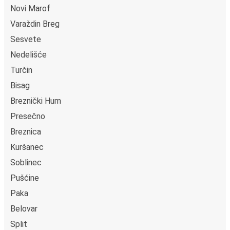
Club/JCB/Discover), PayPal en Ideal. Op de bus en in
Novi Marof
onze verkooppunten kun je cash betalen.
Varaždin Breg
Sesvete
Nedelišće
Turčin
Bisag
Breznički Hum
Presečno
Breznica
Kuršanec
Soblinec
Pušćine
Paka
Belovar
Split