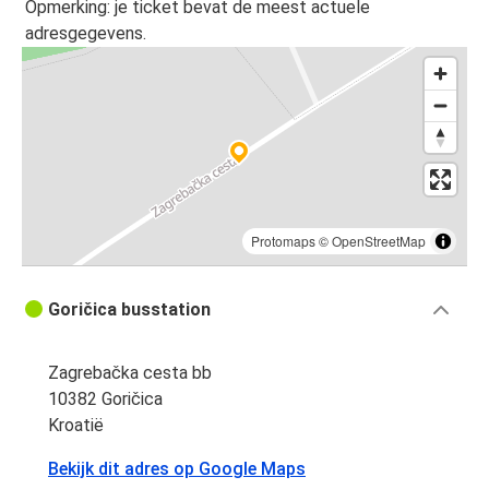
Opmerking: je ticket bevat de meest actuele
adresgegevens.
Protomaps
©
OpenStreetMap
Goričica busstation
Zagrebačka cesta bb
10382 Goričica
Kroatië
Bekijk dit adres op Google Maps