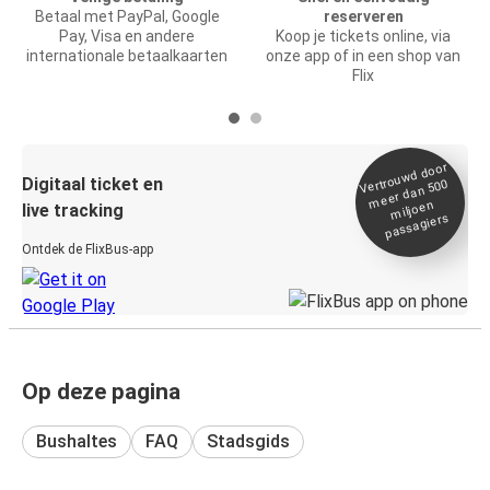
Betaal met PayPal, Google
reserveren
Pay, Visa en andere
Koop je tickets online, via
internationale betaalkaarten
onze app of in een shop van
Flix
Vertrou
wd door
Digitaal ticket en
meer dan 500
miljoen
live tracking
passagiers
Ontdek de FlixBus-app
Op deze pagina
Bushaltes
FAQ
Stadsgids