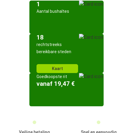
1
Aantal bushaltes
18
rechtstreeks
bereikbare steden
Kaart
Goedkoopste rit
vanaf 19,47 €
Veilige betaling
Snel en eenvoudig