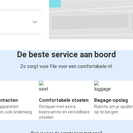
Brno
Split
Triëst
Split
Split
Brno
De beste service aan boord
Luchthaven van Split (Kaštel Štafilić)
Zo zorgt voor Flix voor een comfortabele rit:
Split
Split
Korenica
ntacten
Comfortabele stoelen
Bagage-opslag
 apparaten
Ontspan met extra
Ruimte om je spullen
Pakoštane
en, ook onderweg
beenruimte en verstelbare
op te bergen
Split
stoelen
Travnik