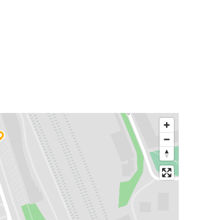
Split
Sarajevo
Split
München
Split
Ljubljana
Split
Skradin
Tisno
Split
Split
Graz