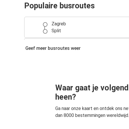
Populaire busroutes
Zagreb
Split
Split
Geef meer busroutes weer
Zadar
Boedapest
Split
Waar gaat je volgend
Makarska
Split
heen?
Ga naar onze kaart en ontdek ons n
Šibenik
dan 8000 bestemmingen wereldwijd.
Split