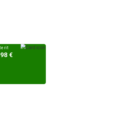
e rit
,98 €