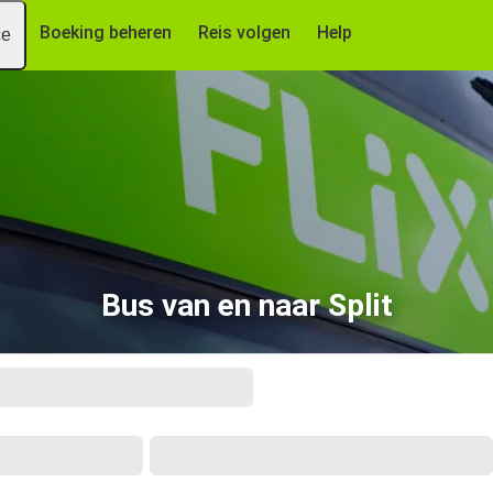
Boeking beheren
Reis volgen
Help
ce
Bus van en naar Split