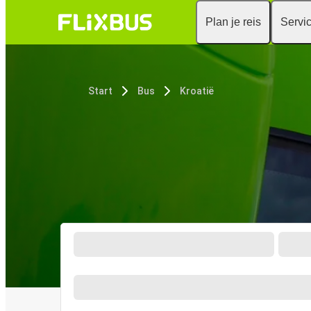
Plan je reis
Servi
Start
Bus
Kroatië