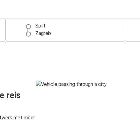
Split
Zagreb
Split
Dubrovnik
Split
Makarska
e reis
Split
Boedapest
etwerk met meer
München
Split