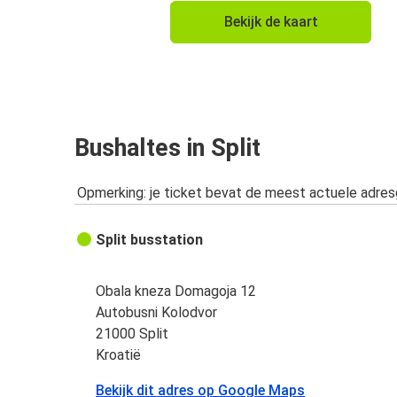
Mostar
Bekijk de kaart
Split
Trogir
Split
Sarajevo
Bushaltes in Split
Split
Opmerking: je ticket bevat de meest actuele adre
Split
Plitvicemeren (Plitvička Jezera)
Split busstation
Split
Međugorje
Obala kneza Domagoja 12
Autobusni Kolodvor
Novalja
21000 Split
Split
Kroatië
Bekijk dit adres op Google Maps