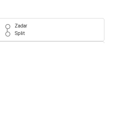
Zadar
Split
Dubrovnik
Split
Split
Mostar
Split
Šibenik
Ljubljana
Split