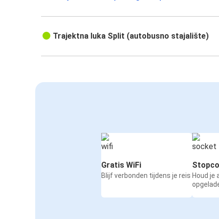
Split
Novalja
Trajektna luka Split (autobusno stajalište)
Bled
Split
Split
Triëst
Split
Primošten
Korenica
Split
Gratis WiFi
Stopco
Blijf verbonden tijdens je reis
Houd je
Pirovac
opgelad
Split
Split