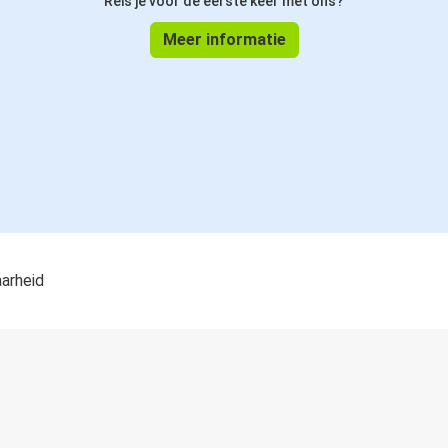
Reis je voor de eerste keer met ons?
Split
Meer informatie
Split
Milaan
aarheid