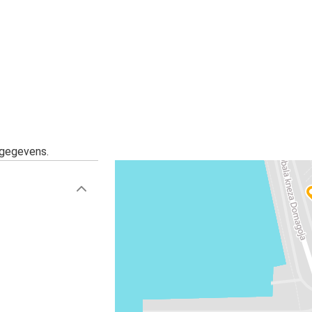
Plitvicemeren (Plitvička Jezera)
Split
Split
Trogir
Skradin
Split
sgegevens.
Međugorje
Split
Graz
Split
Split
Luchthaven van Split (Kaštel Štafilić)