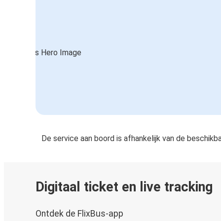
Travnik
Split
Pakoštane
Split
Klek
De service aan boord is afhankelijk van de beschikb
Digitaal ticket en live tracking
Ontdek de FlixBus-app