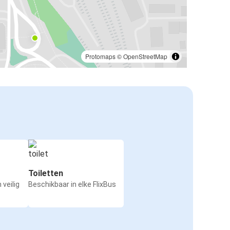
Split
Budva
Budva
Split
Protomaps
©
OpenStreetMap
Split
Tisno
Primošten
Split
Split
Bled
Toiletten
 veilig
Beschikbaar in elke FlixBus
Milaan
Split
Split