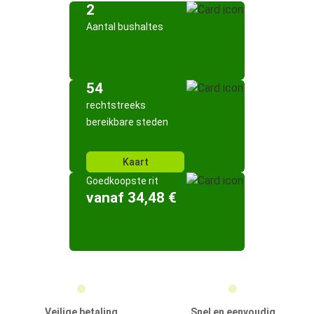
2
Aantal bushaltes
54
rechtstreeks
bereikbare steden
Kaart
Goedkoopste rit
vanaf 34,48 €
Veilige betaling
Snel en eenvoudig