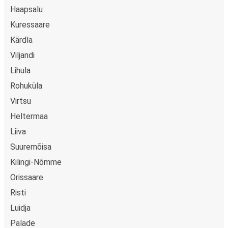
Haapsalu
Kuressaare
Kärdla
Viljandi
Lihula
Rohuküla
Virtsu
Heltermaa
Liiva
Suuremõisa
Kilingi-Nõmme
Orissaare
Risti
Luidja
Palade