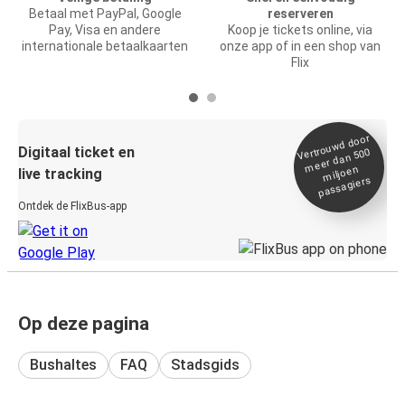
Betaal met PayPal, Google
reserveren
Pay, Visa en andere
Koop je tickets online, via
internationale betaalkaarten
onze app of in een shop van
Flix
Vertrou
wd door
Digitaal ticket en
meer dan 500
miljoen
live tracking
passagiers
Ontdek de FlixBus-app
Op deze pagina
Bushaltes
FAQ
Stadsgids