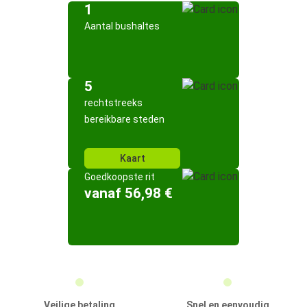
1
Aantal bushaltes
5
rechtstreeks
bereikbare steden
Kaart
Goedkoopste rit
vanaf 56,98 €
Veilige betaling
Snel en eenvoudig