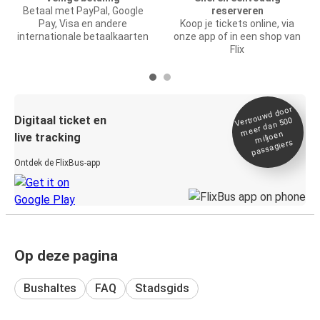
Betaal met PayPal, Google
reserveren
Pay, Visa en andere
Koop je tickets online, via
internationale betaalkaarten
onze app of in een shop van
Flix
Vertrou
wd door
Digitaal ticket en
meer dan 500
miljoen
live tracking
passagiers
Ontdek de FlixBus-app
Op deze pagina
Bushaltes
FAQ
Stadsgids