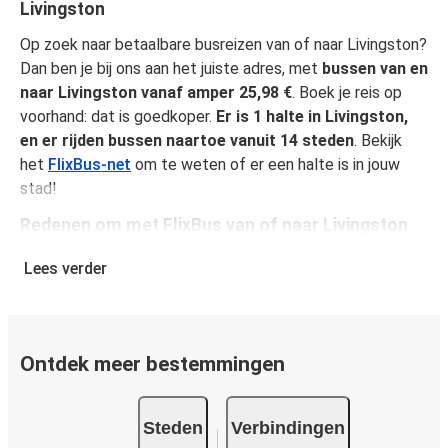
Livingston
Op zoek naar betaalbare busreizen van of naar Livingston?
Dan ben je bij ons aan het juiste adres, met
bussen van en
naar Livingston vanaf amper 25,98 €
. Boek je reis op
voorhand: dat is goedkoper.
Er is 1 halte in Livingston,
en er rijden bussen naartoe vanuit 14 steden
. Bekijk
het
FlixBus-net
om te weten of er een halte is in jouw
stad!
Redenen om met FlixBus van of naar Livingston
te reizen
Lees verder
FlixBus biedt betaalbaar comfort, zodat passagiers van
een geweldige reiservaring kunnen genieten. Reis in alle
comfort van of naar Livingston dankzij alle praktische
voordelen aan boord, zoals gratis wifi en stopcontacten.
Ontdek meer bestemmingen
Reserveer tijdens het boeken een stoel, zo ben je zeker
van je plekje. In de prijs van je ticket is het vervoer van
Steden
Verbindingen
één stuk handbagage en één stuk ruimbagage inbegrepen.