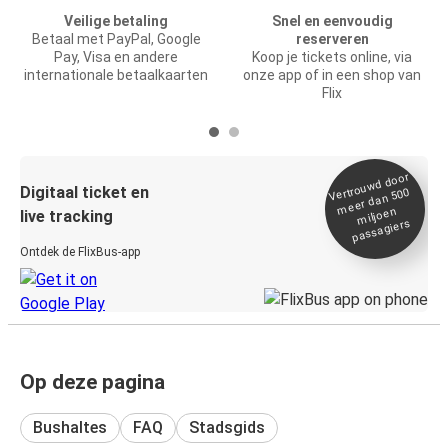
Veilige betaling
Snel en eenvoudig
Betaal met PayPal, Google
reserveren
Pay, Visa en andere
Koop je tickets online, via
internationale betaalkaarten
onze app of in een shop van
Flix
Vertrou
wd door
Digitaal ticket en
meer dan 500
miljoen
live tracking
passagiers
Ontdek de FlixBus-app
Op deze pagina
Bushaltes
FAQ
Stadsgids