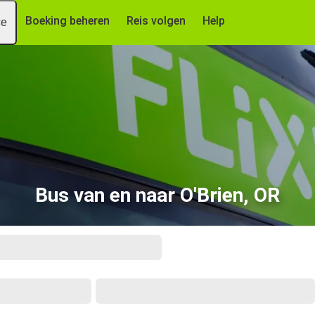
Boeking beheren
Reis volgen
Help
ce
Bus van en naar O'Brien, OR