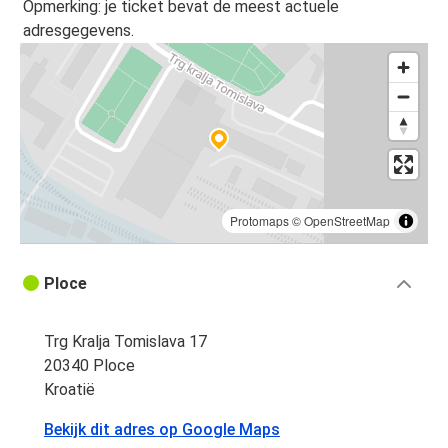
Opmerking: je ticket bevat de meest actuele
adresgegevens.
Protomaps
©
OpenStreetMap
Ploce
Trg Kralja Tomislava 17
20340 Ploce
Kroatië
Bekijk dit adres op Google Maps