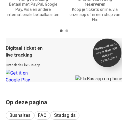
Betaal met PayPal, Google
reserveren
Pay, Visa en andere
Koop je tickets online, via
internationale betaalkaarten
onze app of in een shop van
Flix
Vertrou
wd door
Digitaal ticket en
meer dan 500
miljoen
live tracking
passagiers
Ontdek de FlixBus-app
Op deze pagina
Bushaltes
FAQ
Stadsgids