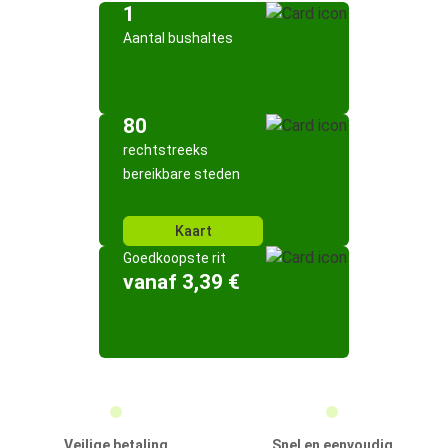
1
Aantal bushaltes
80
rechtstreeks
bereikbare steden
Kaart
Goedkoopste rit
vanaf 3,39 €
Veilige betaling
Snel en eenvoudig