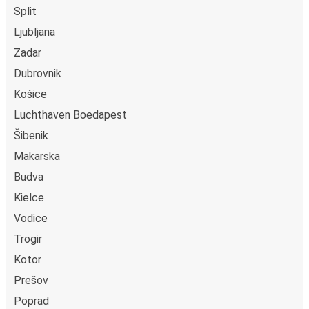
Club/JCB/Discover), PayPal en Ideal. Op de bus en in
Split
onze verkooppunten kun je cash betalen.
Ljubljana
Zadar
Dubrovnik
Košice
Luchthaven Boedapest
Šibenik
Makarska
Budva
Kielce
Vodice
Trogir
Kotor
Prešov
Poprad