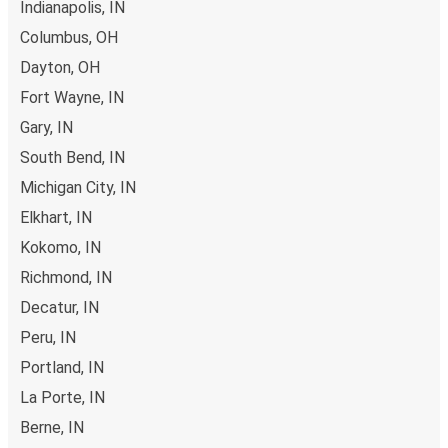
Indianapolis, IN
het geregeld! Als je online je ticket koopt van of naar
Columbus, OH
Plymouth, heb je de keuze uit verschillende beveiligde
online betaalwijzen, waaronder kredietkaart
Dayton, OH
(VISA/Mastercard/Maestro/Amex/Diners
Fort Wayne, IN
Club/JCB/Discover), PayPal en Ideal. Op de bus en in
Gary, IN
onze verkooppunten kun je cash betalen.
South Bend, IN
Michigan City, IN
Elkhart, IN
Kokomo, IN
Richmond, IN
Decatur, IN
Peru, IN
Portland, IN
La Porte, IN
Berne, IN