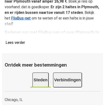
naar Plymouth vanaf amper 26,98 €
. Boek je reis op
voorhand: dat is goedkoper.
Er zijn 2 haltes in Plymouth,
en er rijden bussen naartoe vanuit 17 steden
. Bekijk
het
FlixBus-net
om te weten of er een halte is in jouw
stad!
Redenen om met FlixBus van of naar Plymouth te
reizen
Lees verder
FlixBus biedt betaalbaar comfort, zodat passagiers van
een geweldige reiservaring kunnen genieten. Reis in alle
comfort van of naar Plymouth dankzij alle praktische
voordelen aan boord, zoals gratis wifi en stopcontacten.
Ontdek meer bestemmingen
Reserveer tijdens het boeken een stoel, zo ben je zeker
van je plekje. In de prijs van je ticket is het vervoer van
Steden
Verbindingen
één stuk handbagage en één stuk ruimbagage inbegrepen.
Zo boek je je busreis van of naar Plymouth
Een reis boeken bij FlixBus is heel simpel: dat kan op deze
Chicago, IL
website of in de gratis FlixBus-app. In enkele klikken is