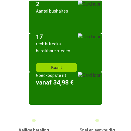
2
Aantal bushaltes
17
rechtstreeks
bereikbare steden
Kaart
Goedkoopste rit
vanaf 34,98 €
Veilige betaling
Snel en eenvoudig