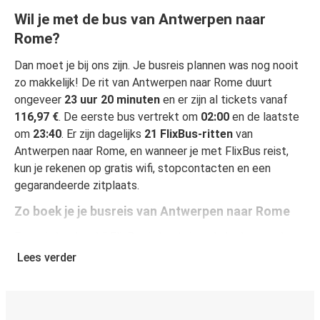
Wil je met de bus van Antwerpen naar
Rome?
Dan moet je bij ons zijn. Je busreis plannen was nog nooit
zo makkelijk! De rit van Antwerpen naar Rome duurt
ongeveer
23 uur 20 minuten
en er zijn al tickets vanaf
116,97 €
. De eerste bus vertrekt om
02:00
en de laatste
om
23:40
. Er zijn dagelijks
21 FlixBus-ritten
van
Antwerpen naar Rome, en wanneer je met FlixBus reist,
kun je rekenen op gratis wifi, stopcontacten en een
gegarandeerde zitplaats.
Zo boek je je busreis van Antwerpen naar Rome
Een reis boeken bij FlixBus is heel simpel: dat kan op deze
website of in de gratis FlixBus-app. In enkele klikken is
Lees verder
het geregeld! Als je online je ticket koopt van Antwerpen
naar Rome, heb je de keuze uit verschillende beveiligde
online betaalwijzen, waaronder kredietkaart