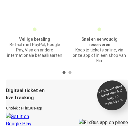
Veilige betaling
Snel en eenvoudig
Betaal met PayPal, Google
reserveren
Pay, Visa en andere
Koop je tickets online, via
internationale betaalkaarten
onze app of in een shop van
Flix
Vertrou
wd door
Digitaal ticket en
meer dan 500
miljoen
live tracking
passagiers
Ontdek de FlixBus-app