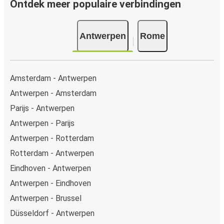
(VISA/Mastercard/Maestro/Amex/Diners
Ontdek meer populaire verbindingen
Club/JCB/Discover), PayPal en Ideal. Op de bus en in
onze verkooppunten kun je cash betalen.
Antwerpen
Rome
Amsterdam - Antwerpen
Antwerpen - Amsterdam
Parijs - Antwerpen
Antwerpen - Parijs
Antwerpen - Rotterdam
Rotterdam - Antwerpen
Eindhoven - Antwerpen
Antwerpen - Eindhoven
Antwerpen - Brussel
Düsseldorf - Antwerpen