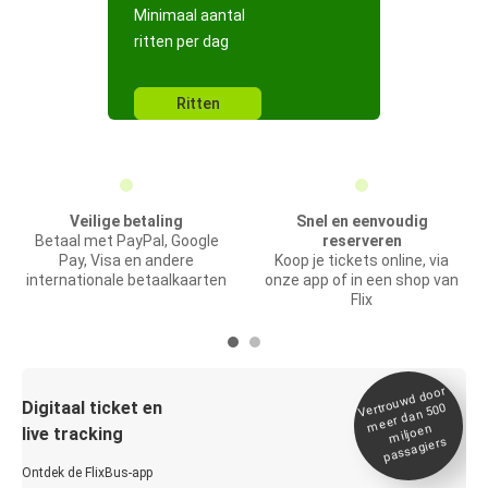
Minimaal aantal
ritten per dag
Ritten
Veilige betaling
Snel en eenvoudig
Betaal met PayPal, Google
reserveren
Pay, Visa en andere
Koop je tickets online, via
internationale betaalkaarten
onze app of in een shop van
Flix
Vertrou
wd door
Digitaal ticket en
meer dan 500
miljoen
live tracking
passagiers
Ontdek de FlixBus-app