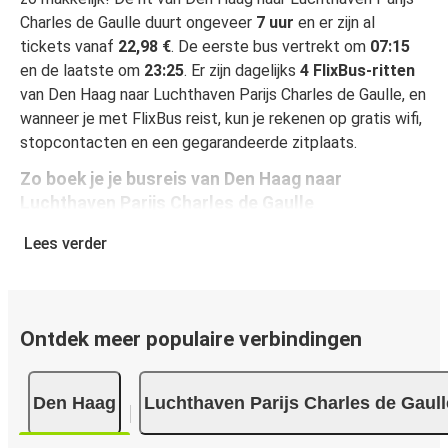
Charles de Gaulle duurt ongeveer
7 uur
en er zijn al
tickets vanaf
22,98 €
. De eerste bus vertrekt om
07:15
en de laatste om
23:25
. Er zijn dagelijks
4 FlixBus-ritten
van Den Haag naar Luchthaven Parijs Charles de Gaulle, en
wanneer je met FlixBus reist, kun je rekenen op gratis wifi,
stopcontacten en een gegarandeerde zitplaats.
Zo boek je je busreis van Den Haag naar
Luchthaven Parijs Charles de Gaulle
Een reis boeken bij FlixBus is heel simpel: dat kan op deze
Lees verder
website of in de gratis FlixBus-app. In enkele klikken is
het geregeld! Als je online je ticket koopt van Den Haag
naar Luchthaven Parijs Charles de Gaulle, heb je de keuze
uit verschillende beveiligde online betaalwijzen, waaronder
Ontdek meer populaire verbindingen
kredietkaart (VISA/Mastercard/Maestro/Amex/Diners
Club/JCB/Discover), PayPal en Ideal. Op de bus en in
Den Haag
Luchthaven Parijs Charles de Gaull
onze verkooppunten kun je cash betalen.