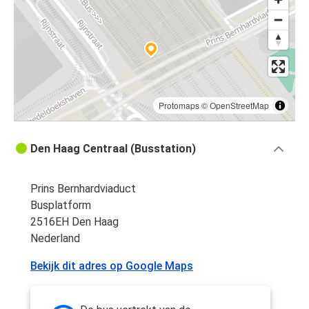
Protomaps
©
OpenStreetMap
Den Haag Centraal (Busstation)
Prins Bernhardviaduct
Busplatform
2516EH Den Haag
Nederland
Bekijk dit adres op Google Maps