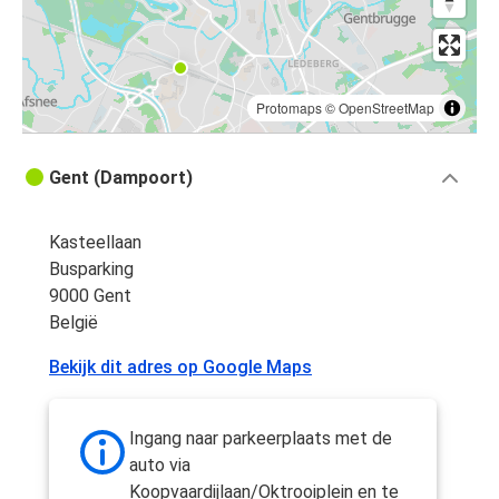
Protomaps
©
OpenStreetMap
Gent (Dampoort)
Kasteellaan
Busparking
9000 Gent
België
Bekijk dit adres op Google Maps
Ingang naar parkeerplaats met de
auto via
Koopvaardijlaan/Oktrooiplein en te