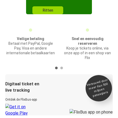
Ritten
Veilige betaling
Snel en eenvoudig
Betaal met PayPal, Google
reserveren
Pay, Visa en andere
Koop je tickets online, via
internationale betaalkaarten
onze app of in een shop van
Flix
Vertrou
wd door
Digitaal ticket en
meer dan 500
miljoen
live tracking
passagiers
Ontdek de FlixBus-app