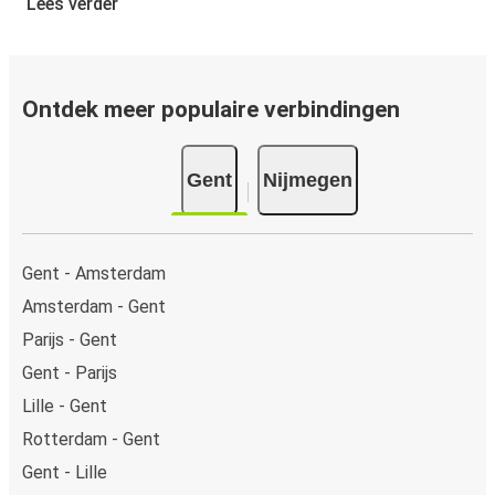
Lees verder
Nijmegen, heb je de keuze uit verschillende beveiligde
online betaalwijzen, waaronder kredietkaart
(VISA/Mastercard/Maestro/Amex/Diners
Club/JCB/Discover), PayPal en Ideal. Op de bus en in
Ontdek meer populaire verbindingen
onze verkooppunten kun je cash betalen.
Gent
Nijmegen
Gent - Amsterdam
Amsterdam - Gent
Parijs - Gent
Gent - Parijs
Lille - Gent
Rotterdam - Gent
Gent - Lille