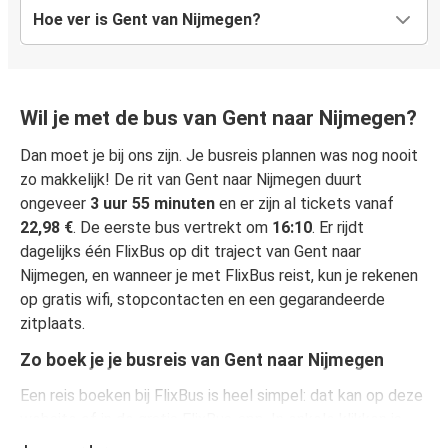
Hoe ver is Gent van Nijmegen?
Wil je met de bus van Gent naar Nijmegen?
Dan moet je bij ons zijn. Je busreis plannen was nog nooit
zo makkelijk! De rit van Gent naar Nijmegen duurt
ongeveer
3 uur 55 minuten
en er zijn al tickets vanaf
22,98 €
. De eerste bus vertrekt om
16:10
. Er rijdt
dagelijks één FlixBus op dit traject van Gent naar
Nijmegen, en wanneer je met FlixBus reist, kun je rekenen
op gratis wifi, stopcontacten en een gegarandeerde
zitplaats.
Zo boek je je busreis van Gent naar Nijmegen
Een reis boeken bij FlixBus is heel simpel: dat kan op deze
website of in de gratis FlixBus-app. In enkele klikken is
het geregeld! Als je online je ticket koopt van Gent naar