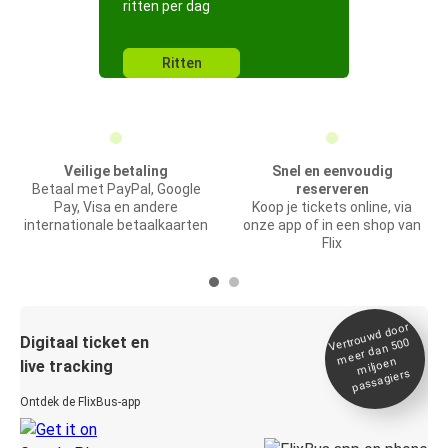
ritten per dag
Ritten
Veilige betaling
Snel en eenvoudig
Betaal met PayPal, Google
reserveren
Pay, Visa en andere
Koop je tickets online, via
internationale betaalkaarten
onze app of in een shop van
Flix
Vertrou
wd door
Digitaal ticket en
meer dan 500
miljoen
live tracking
passagiers
Ontdek de FlixBus-app