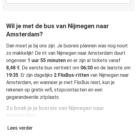
Wil je met de bus van Nijmegen naar
Amsterdam?
Dan moet je bij ons zijn. Je busreis plannen was nog nooit
zo makkelijk! De rit van Nijmegen naar Amsterdam duurt
ongeveer
1 uur 55 minuten
en er zijn al tickets vanaf
8,48 €
. De eerste bus vertrekt om
06:30
en de laatste om
19:35
. Er zijn dagelijks
2 FlixBus-ritten
van Nijmegen naar
Amsterdam, en wanneer je met FlixBus reist, kun je
rekenen op gratis wifi, stopcontacten en een
gegarandeerde zitplaats.
Zo boek je je busreis van Nijmegen naar
Amsterdam
Een reis boeken bij FlixBus is heel simpel: dat kan op deze
Lees verder
website of in de gratis FlixBus-app. In enkele klikken is