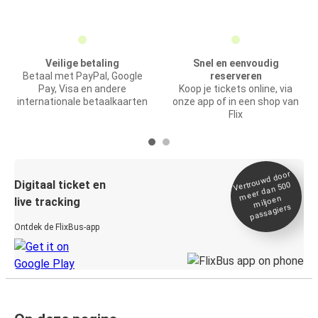
Veilige betaling
Snel en eenvoudig
Betaal met PayPal, Google
reserveren
Pay, Visa en andere
Koop je tickets online, via
internationale betaalkaarten
onze app of in een shop van
Flix
Vertrou
wd door
Digitaal ticket en
meer dan 500
miljoen
live tracking
passagiers
Ontdek de FlixBus-app