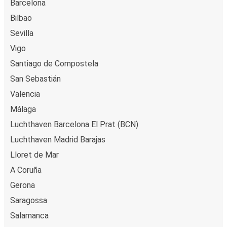
Barcelona
Club/JCB/Discover), PayPal en Ideal. Op de bus en in
Bilbao
onze verkooppunten kun je cash betalen.
Sevilla
Vigo
Santiago de Compostela
San Sebastián
Valencia
Málaga
Luchthaven Barcelona El Prat (BCN)
Luchthaven Madrid Barajas
Lloret de Mar
A Coruña
Gerona
Saragossa
Salamanca